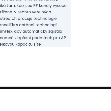
iká tam, kde jsou RF kanály vysoce
tížené. V těchto veřejných
středích pracuje technologie
nnelFly s anténní technologií
mFlex, aby automaticky zajistila
namné zlepšení podmínek pro AP
elkovou kapacitu sítě.
ie pro
Copyright © 2026 | Powered by
Astra WordPress Theme