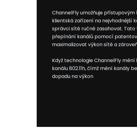
ChannelFly umožňuje přístupovým
klientská zařízení na nejvhodnější k
správci sítě ručně zasahovat. Tat
přepínání kanálů pomocí patento
maximalizovat výkon sítě a zároveň
Když technologie ChannelFly mění 
kanálu 802.11h, čímž mění kanály b
dopadu na výkon