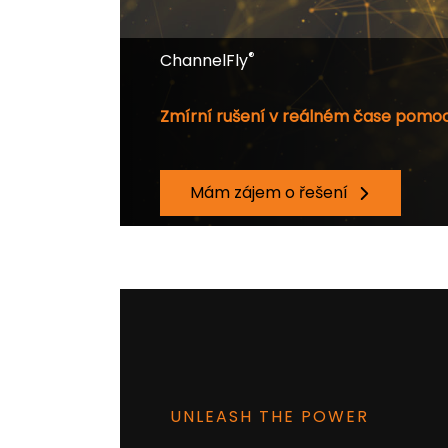
®
ChannelFly
Zmírní rušení v reálném čase pomoc
Mám zájem o řešení
UNLEASH THE POWER