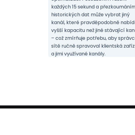
každých 15 sekund a přezkoumání
historických dat může vybrat jiný
kanál, které pravděpodobně nabí
vyšší kapacitu než jiné stávající kan
– což zmírňuje potřebu, aby správ
sítě ručně spravoval klientská zaří
a jimi využívané kanály.
ALTER