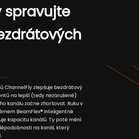
 spravujte
ezdrátových
lů ChannelFly zlepšuje bezdrátový
ntů na lepší (tedy nezarušené)
ího kanálu začne zhoršovat. Ruku v
stémem BeamFlex® inteligentně
uje kapacitu kanálů. Ty poté mění
děpodobnosti na kanál, který
.