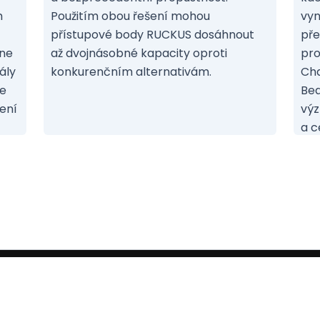
m
Použitím obou řešení mohou
vyn
přístupové body RUCKUS dosáhnout
pře
dne
až dvojnásobné kapacity oproti
pro
ály
konkurenčním alternativám.
Cha
ce
Bea
zení
výz
a c
NETIVO, autorizovaný distributor pro ČR a SR |
Technolog
datové a telekomunikační sítě
|
Obchodní podmínky