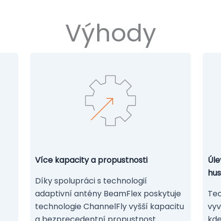
Výhody
Více kapacity a propustnosti
Úle
hus
Díky spolupráci s technologií
adaptivní antény BeamFlex poskytuje
Tec
technologie ChannelFly vyšší kapacitu
vyv
a bezprecedentní propustnost.
kde