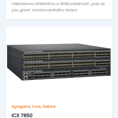
nákladovou efektivitou a škálovatelností „pay as
you grow“ stackovatelného řešení.
,
,
Agregační
Core
Switche
ICX 7850