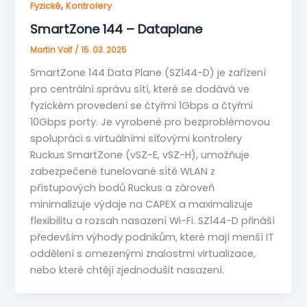
,
Fyzické
Kontrolery
SmartZone 144 – Dataplane
Martin Volf
/
15. 03. 2025
SmartZone 144 Data Plane (SZ144-D) je zařízení
pro centrální správu sítí, které se dodává ve
fyzickém provedení se čtyřmi 1Gbps a čtyřmi
10Gbps porty. Je vyrobené pro bezproblémovou
spolupráci s virtuálními síťovými kontrolery
Ruckus SmartZone (vSZ-E, vSZ-H), umožňuje
zabezpečené tunelované sítě WLAN z
přístupových bodů Ruckus a zároveň
minimalizuje výdaje na CAPEX a maximalizuje
flexibilitu a rozsah nasazení Wi-Fi. SZ144-D přináší
především výhody podnikům, které mají menší IT
oddělení s omezenými znalostmi virtualizace,
nebo které chtějí zjednodušit nasazení.