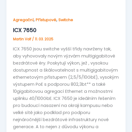
,
,
Agregační
Přístupové
Switche
ICX 7650
Martin Volf
/
11. 03. 2025
ICX 7650 jsou switche vyšší třídy navrženy tak,
aby vyhovovaly novým výzvám multigigabitové
bezdrátové éry. Poskytují výkon, jež , vysokou
dostupnost a škálovatelnost s multigigabitovým
ethernetovým přístupem (2,5/5/10GbE), vysokým
výstupem PoE s podporou 802,3bt** a také
10gigabitovou agregací Ethernet a možnostmi
uplinku 40/100GbE. ICX 7650 je ideálním řešením
pro budoucí nasazení na okraji kampusu nebo
velké sítě jako podklad pro podporu
nejnáročnější bezdrátové infrastruktury nové
generace. A to nejen z důvodu výkonu a