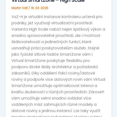
Virtual SmartZone – High Scale
Martin Volf
/
16. 03. 2025
VsZ-H je virtuální instance kontroleru určená pro
podniky, jež využívají virtualizační prostředí.
Varianta High Scale nabízí nejen špičkový výkon a
snadno spravovatelné prostředí, ale i možnost
škálovatelnosti a jedinečných funkcí, které
usnadňují práci poskytovatelům služeb. Stejně
jako fyzické síťové řadiče SmartZone vám i
Virtual SmartZone poskytuje flexibilitu pro
podporu široké škály architektur a požadavků
zákazníků. Díky oddělení řídicí roviny/datové
roviny a podpoře více datových rovin vám Virtual
SmartZone umožňuje optimalizovat latenci a
kvalitu zkušeností v různých prostředích. Zároveň
vám umožňuje velmi snadno ovládat více
vzdálených míst zahrnujících různé modely a
datové roviny s jedinou instancí. Lze taky využít
mnoha strategií pro redundanci clusteru a tím i