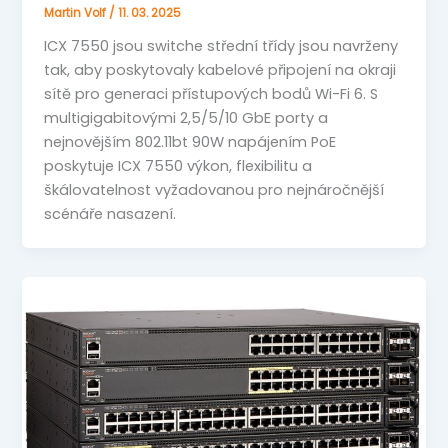
Martin Volf
/
11. 03. 2025
ICX 7550 jsou switche střední třídy jsou navrženy
tak, aby poskytovaly kabelové připojení na okraji
sítě pro generaci přístupových bodů Wi-Fi 6. S
multigigabitovými 2,5/5/10 GbE porty a
nejnovějším 802.11bt 90W napájením PoE
poskytuje ICX 7550 výkon, flexibilitu a
škálovatelnost vyžadovanou pro nejnáročnější
scénáře nasazení.