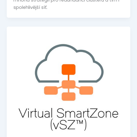
spolehlivější síť.