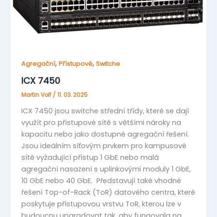
,
,
Agregační
Přístupové
Switche
ICX 7450
Martin Volf
/
11. 03. 2025
ICX 7450 jsou switche střední třídy, které se dají
využít pro přístupové sítě s většími nároky na
kapacitu nebo jako dostupné agregační řešení.
Jsou ideálním síťovým prvkem pro kampusové
sítě vyžadující přístup 1 GbE nebo malá
agregační nasazení s uplinkovými moduly 1 GbE,
10 GbE nebo 40 GbE. Představují také vhodné
řešení Top-of-Rack (ToR) datového centra, které
poskytuje přístupovou vrstvu ToR, kterou lze v
budoucnu upgradovat tak, aby fungovala na