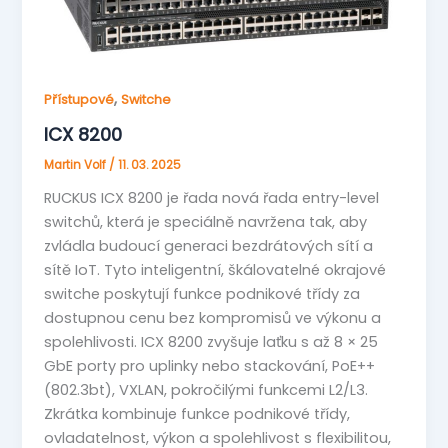
,
Přístupové
Switche
ICX 8200
Martin Volf
/
11. 03. 2025
RUCKUS ICX 8200 je řada nová řada entry-level
switchů, která je speciálně navržena tak, aby
zvládla budoucí generaci bezdrátových sítí a
sítě IoT. Tyto inteligentní, škálovatelné okrajové
switche poskytují funkce podnikové třídy za
dostupnou cenu bez kompromisů ve výkonu a
spolehlivosti. ICX 8200 zvyšuje laťku s až 8 × 25
GbE porty pro uplinky nebo stackování, PoE++
(802.3bt), VXLAN, pokročilými funkcemi L2/L3.
Zkrátka kombinuje funkce podnikové třídy,
ovladatelnost, výkon a spolehlivost s flexibilitou,